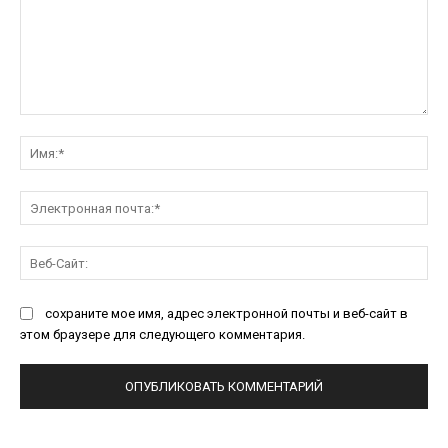
Комментарий:
Им
Эл
поч
Ве
Са
сохраните мое имя, адрес электронной почты и веб-сайт в
этом браузере для следующего комментария.