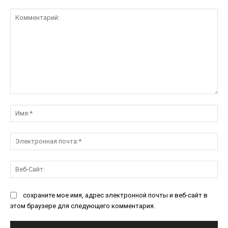
Комментарий:
Им
Эл
поч
Ве
Са
сохраните мое имя, адрес электронной почты и веб-сайт в
этом браузере для следующего комментария.