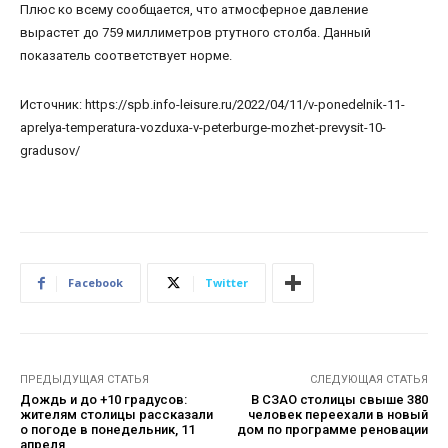
Плюс ко всему сообщается, что атмосферное давление
вырастет до 759 миллиметров ртутного столба. Данный
показатель соответствует норме.
Источник: https://spb.info-leisure.ru/2022/04/11/v-ponedelnik-11-
aprelya-temperatura-vozduxa-v-peterburge-mozhet-prevysit-10-
gradusov/
Facebook
Twitter
ПРЕДЫДУЩАЯ СТАТЬЯ
СЛЕДУЮЩАЯ СТАТЬЯ
Дождь и до +10 градусов:
В СЗАО столицы свыше 380
жителям столицы рассказали
человек переехали в новый
о погоде в понедельник, 11
дом по программе реновации
апреля