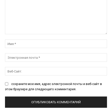
Комментарий:
Им
Эл
поч
Ве
Са
сохраните мое имя, адрес электронной почты и веб-сайт в
этом браузере для следующего комментария.