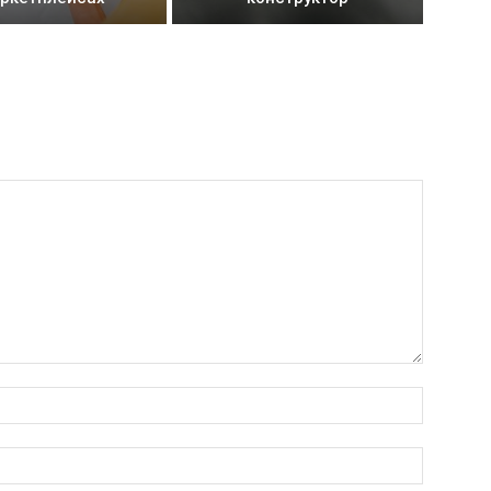
Имя:*
Электро
почта:*