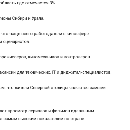
область где отмечается 3%.
гионы Сибири и Урала.
 что чаще всего работодатели в киносфере
и сценаристов.
орежиссеров, киномехаников и контролеров.
кансии для технических, IT и диджитал-специалистов.
ом, что жители Северной столицы являются самыми
ают просмотр сериалов и фильмов идеальным
л самым высоким показателем по стране.