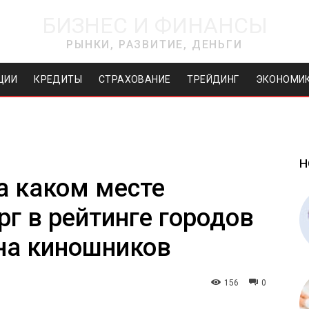
БИЗНЕС И ФИНАНСЫ
РЫНКИ, РАЗВИТИЕ, ДЕНЬГИ
ЦИИ
КРЕДИТЫ
СТРАХОВАНИЕ
ТРЕЙДИНГ
ЭКОНОМИ
Н
на каком месте
рг в рейтинге городов
 на киношников
156
0