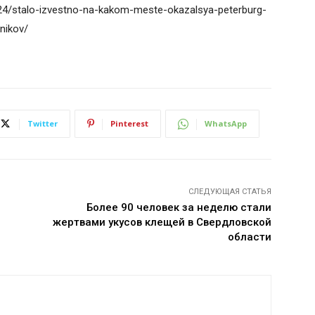
8/24/stalo-izvestno-na-kakom-meste-okazalsya-peterburg-
nikov/
Twitter
Pinterest
WhatsApp
СЛЕДУЮЩАЯ СТАТЬЯ
Более 90 человек за неделю стали
жертвами укусов клещей в Свердловской
области