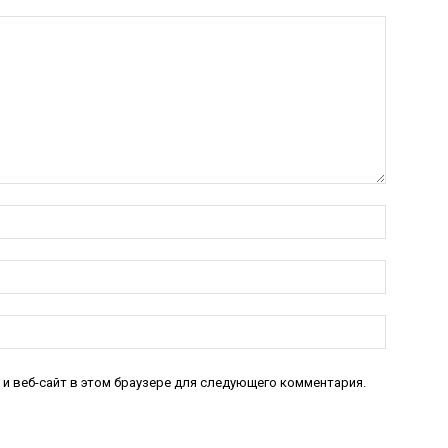
Имя:*
Электро
почта:*
Веб-
Сайт:
 и веб-сайт в этом браузере для следующего комментария.