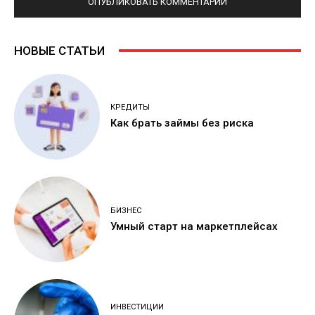
НОВЫЕ СТАТЬИ
КРЕДИТЫ
Как брать займы без риска
БИЗНЕС
Умный старт на маркетплейсах
ИНВЕСТИЦИИ