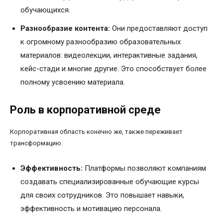
обучающихся.
Разнообразие контента:
Они предоставляют доступ
к огромному разнообразию образовательных
материалов: видеолекции, интерактивные задания,
кейс-стади и многие другие. Это способствует более
полному усвоению материала.
Роль в корпоративной среде
Корпоративная область конечно же, также переживает
трансформацию.
Эффективность:
Платформы позволяют компаниям
создавать специализированные обучающие курсы
для своих сотрудников. Это повышает навыки,
эффективность и мотивацию персонала.