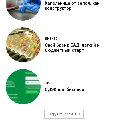
Капельница от запоя, как
конструктор
БИЗНЕС
Свой бренд БАД: лёгкий и
бюджетный старт
БИЗНЕС
СДЭК для бизнеса
Загрузить больше