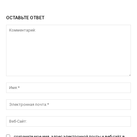
ОСТАВЬТЕ ОТВЕТ
Комментарий:
Им
Эл
поч
Ве
Са
сохраните мое имя, адрес электронной почты и веб-сайт в