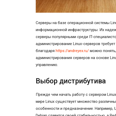
Серверы на базе операционной системы Li
информационной инфраструктуры. Их надежн
серверы популярными среди IT-специалисто
администрирование Linux-серверов требует
благодаря
https://andreyex.ru/
можно понять,
администрирования серверов на основе Lin
управлению.
Выбор дистрибутива
Прежде чем начать работу с сервером Linu
мире Linux существует множество различны
особенности и предназначение. Например, 
Debian славится своей стабильностью, а Red