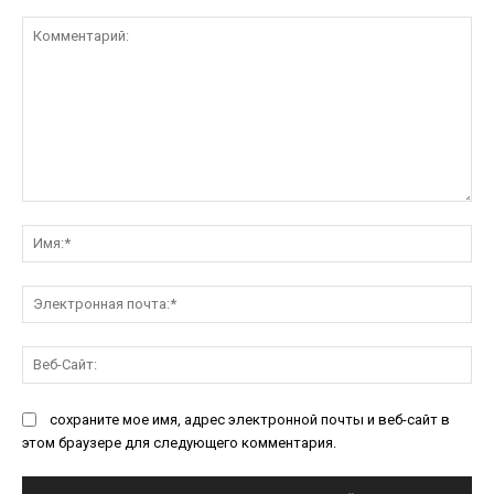
Комментарий:
Им
Эл
поч
Ве
Са
сохраните мое имя, адрес электронной почты и веб-сайт в
этом браузере для следующего комментария.