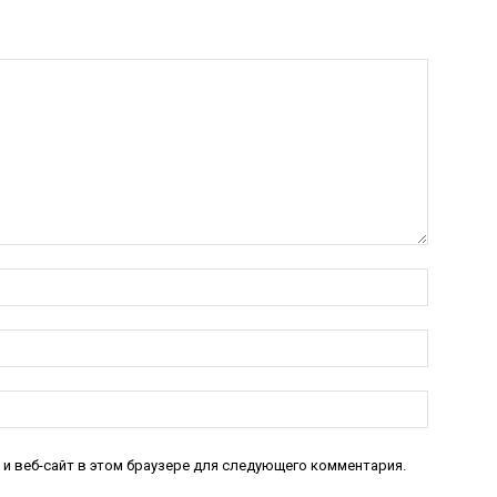
Имя:*
Электро
почта:*
Веб-
Сайт:
 и веб-сайт в этом браузере для следующего комментария.