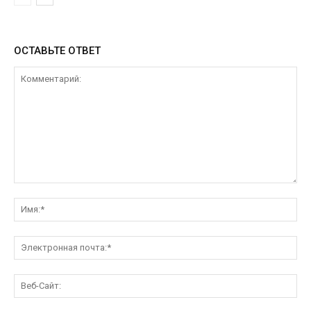
ОСТАВЬТЕ ОТВЕТ
Комментарий:
Им
Эл
поч
Ве
Са