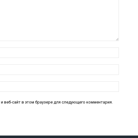
Имя:*
Электро
почта:*
Веб-
Сайт:
 и веб-сайт в этом браузере для следующего комментария.