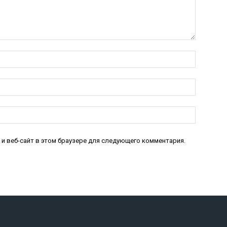
Имя:*
Электро
почта:*
Веб-
Сайт:
 и веб-сайт в этом браузере для следующего комментария.