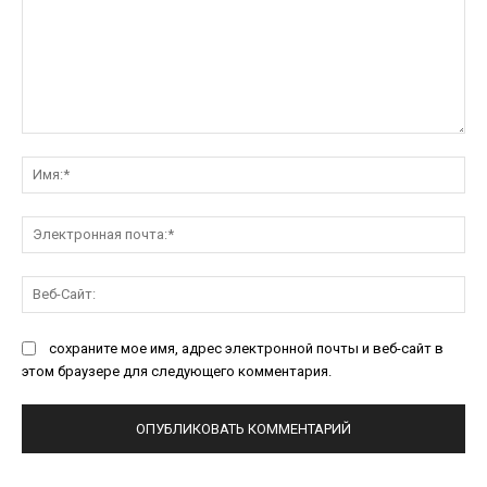
Комментарий:
Им
Эл
поч
Ве
Са
сохраните мое имя, адрес электронной почты и веб-сайт в
этом браузере для следующего комментария.