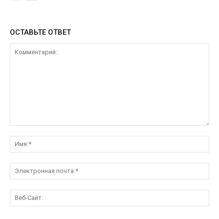
ОСТАВЬТЕ ОТВЕТ
Комментарий:
Им
Эл
поч
Ве
Са