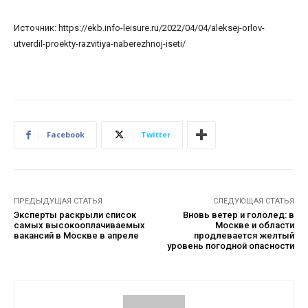
Источник: https://ekb.info-leisure.ru/2022/04/04/aleksej-orlov-
utverdil-proekty-razvitiya-naberezhnoj-iseti/
Facebook
Twitter
ПРЕДЫДУЩАЯ СТАТЬЯ
СЛЕДУЮЩАЯ СТАТЬЯ
Эксперты раскрыли список
Вновь ветер и гололед: в
самых высокооплачиваемых
Москве и области
вакансий в Москве в апреле
продлевается желтый
уровень погодной опасности