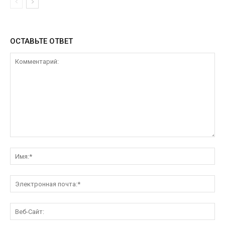
ОСТАВЬТЕ ОТВЕТ
Комментарий:
Им
Эл
поч
Ве
Са