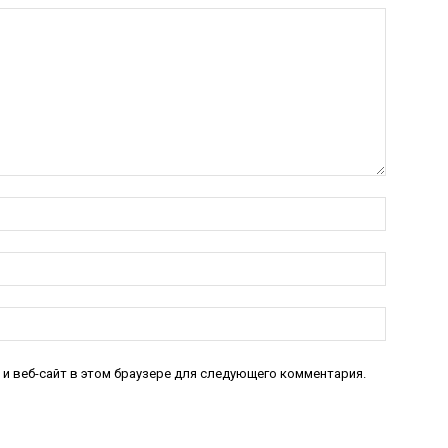
Имя:*
Электро
почта:*
Веб-
Сайт:
 и веб-сайт в этом браузере для следующего комментария.