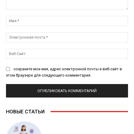
Комментарий:
Им
Эл
поч
Ве
Са
сохраните мое имя, адрес электронной почты и веб-сайт в
этом браузере для следующего комментария.
НОВЫЕ СТАТЬИ