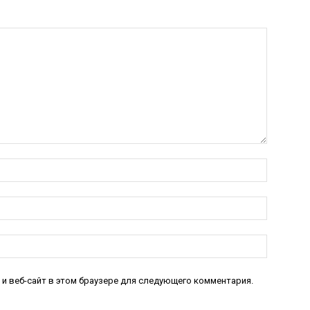
Имя:*
Электро
почта:*
Веб-
Сайт:
 и веб-сайт в этом браузере для следующего комментария.