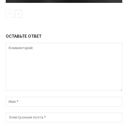
ОСТАВЬТЕ ОТВЕТ
Комментарий:
Им
Эл
поч