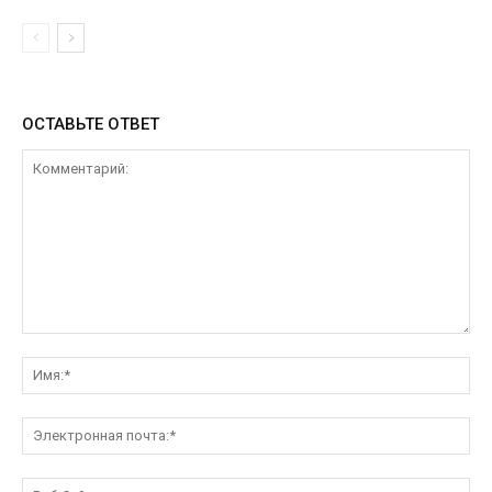
ОСТАВЬТЕ ОТВЕТ
Комментарий:
Им
Эл
поч
Ве